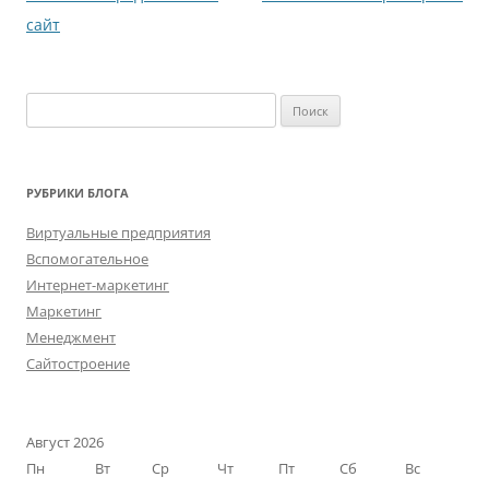
записям
сайт
Найти:
РУБРИКИ БЛОГА
Виртуальные предприятия
Вспомогательное
Интернет-маркетинг
Маркетинг
Менеджмент
Сайтостроение
Август 2026
Пн
Вт
Ср
Чт
Пт
Сб
Вс