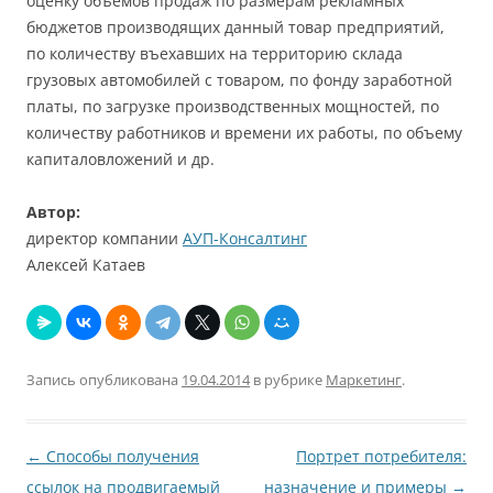
оценку объемов продаж по размерам рекламных
бюджетов производящих данный товар предприятий,
по количеству въехавших на территорию склада
грузовых автомобилей с товаром, по фонду заработной
платы, по загрузке производственных мощностей, по
количеству работников и времени их работы, по объему
капиталовложений и др.
Автор:
директор компании
АУП-Консалтинг
Алексей Катаев
Запись опубликована
19.04.2014
в рубрике
Маркетинг
.
Навигация
←
Способы получения
Портрет потребителя:
по
ссылок на продвигаемый
назначение и примеры
→