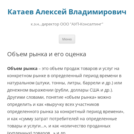
Перейти
к
Катаев Алексей Владимирович
содержимому
к.э.н., директор ООО "АУП-Консалтинг"
Меню
Объем рынка и его оценка
Объем рынка
– это объем продаж товаров и услуг на
конкретном рынке в определенный период времени в
натуральном (штуки, тонны, литры, баррели и др.) или
денежном выражении (рубли, доллары США и др.).
Другими словами, понятие «объем рынка» можно
определить и как «выручку всех участников
определенного рынка за конкретный период времени»,
и как «сумму затрат потребителей на определенные
товары и услуги…», и как «количество проданных
(купленных) товаров…» и др.