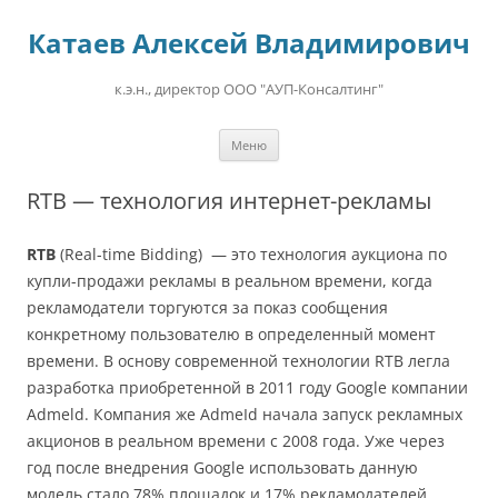
Перейти
к
Катаев Алексей Владимирович
содержимому
к.э.н., директор ООО "АУП-Консалтинг"
Меню
RTB — технология интернет-рекламы
RTB
(Real-time Bidding) — это технология аукциона по
купли-продажи рекламы в реальном времени, когда
рекламодатели торгуются за показ сообщения
конкретному пользователю в определенный момент
времени. В основу современной технологии RTB легла
разработка приобретенной в 2011 году Google компании
Admeld. Компания же AdmeId начала запуск рекламных
акционов в реальном времени c 2008 года. Уже через
год после внедрения Google использовать данную
модель стало 78% площадок и 17% рекламодателей