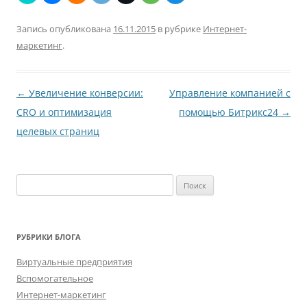
Запись опубликована
16.11.2015
в рубрике
Интернет-
маркетинг
.
Навигация
←
Увеличение конверсии:
Управление компанией с
по
CRO и оптимизация
помощью Битрикс24
→
записям
целевых страниц
Найти:
РУБРИКИ БЛОГА
Виртуальные предприятия
Вспомогательное
Интернет-маркетинг